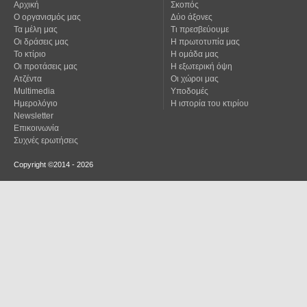
Αρχική
Σκοπός
Ο οργανισμός μας
Δύο άξονες
Τα μέλη μας
Τι πρεσβεύουμε
Οι δράσεις μας
Η πρωτοτυπία μας
Το κτίριο
Η ομάδα μας
Οι προτάσεις μας
Η εξωτερική όψη
Ατζέντα
Οι χώροι μας
Multimedia
Υποδομές
Ημερολόγιο
Η ιστορία του κτιρίου
Newsletter
Επικοινωνία
Συχνές ερωτήσεις
Copyright ©2014 - 2026