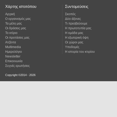
Χάρτης ιστοτόπου
Συντομεύσεις
Αρχική
Σκοπός
Ο οργανισμός μας
Δύο άξονες
Τα μέλη μας
Τι πρεσβεύουμε
Οι δράσεις μας
Η πρωτοτυπία μας
Το κτίριο
Η ομάδα μας
Οι προτάσεις μας
Η εξωτερική όψη
Ατζέντα
Οι χώροι μας
Multimedia
Υποδομές
Ημερολόγιο
Η ιστορία του κτιρίου
Newsletter
Επικοινωνία
Συχνές ερωτήσεις
Copyright ©2014 - 2026