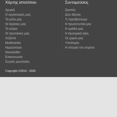
Χάρτης ιστοτόπου
Συντομεύσεις
Αρχική
Σκοπός
Ο οργανισμός μας
Δύο άξονες
Τα μέλη μας
Τι πρεσβεύουμε
Οι δράσεις μας
Η πρωτοτυπία μας
Το κτίριο
Η ομάδα μας
Οι προτάσεις μας
Η εξωτερική όψη
Ατζέντα
Οι χώροι μας
Multimedia
Υποδομές
Ημερολόγιο
Η ιστορία του κτιρίου
Newsletter
Επικοινωνία
Συχνές ερωτήσεις
Copyright ©2014 - 2026