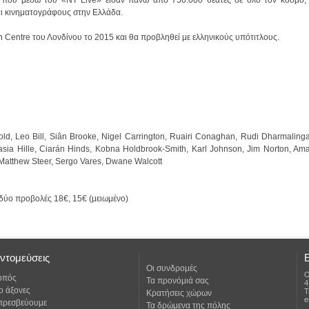
και κινηματογράφους στην Ελλάδα.
Centre του Λονδίνου το 2015 και θα προβληθεί με ελληνικούς υπότιτλους.
 Matthew Steer, Sergo Vares, Dwane Walcott
 δύο προβολές 18€, 15€ (μειωμένο)
ντομεύσεις
Οι συνδρομές
Ο
οπός
Τα προνόμιά σας
4
ο άξονες
Τ
Κρατήσεις χώρων
e
 πρεσβεύουμε
Τα δρώμενα της πόλης