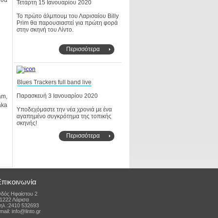
Τετάρτη 15 Ιανουαρίου 2020
στην σκηνή του Λίντο.
Περισσότερα
Blues Trackers full band live
Παρασκευή 3 Ιανουαρίου 2020
σκηνής!
Περισσότερα
Επικοινωνία
δός Ηφαίστου 2
1222 Λάρισα
ηλ.:2410 532693
mail: info@linto.gr