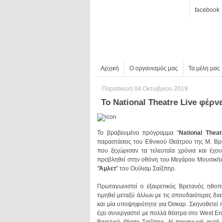
facebook
Αρχική
Ο οργανισμός μας
Τα μέλη μας
Παρασκευή 04 Οκτωβρίου 2019
Το National Theatre Live φέρ
Το βραβευμένο πρόγραμμα "
National Theat
που ξεχώρισαν τα τελευταία χρόνια και έχου
"
Άμλετ
" του Ουίλιαμ Σαίξπηρ.