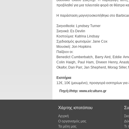
προβληθεί για μια τελευταία φορά σε θέατρα 
Η παράσταση μαγνητοσκοπήθηκε στο Barbican 
Σκηνοθεσία: Lyndsey Turner
Σκηνικά: Es Devlin
Κοστούμια: Katrina Lindsay
Σχεδιασμός φωτισμών: Jane Cox
Μουσική: Jon Hopkins
Παίζουν οι:
Okafor, Dan Parr, Jan Shepherd, Morag Siller,
Εισιτήρια
12€, 10€ (μειωμένο), προαγορά εισιτηρίων για
Πηγή://http: www.elculture.gr
Χάρτης ιστοτόπου
Συ
Αρχική
Σκ
Ο οργανισμός μας
Δύ
Τα μέλη μας
Τι