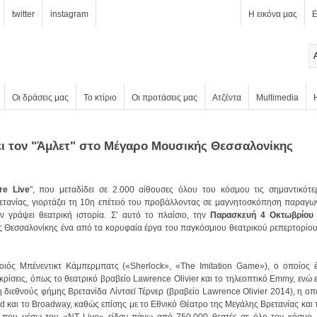
twitter
instagram
Η εικόνα μας
Ε
Οι δράσεις μας
Το κτίριο
Οι προτάσεις μας
Ατζέντα
Multimedia
νει τον "Άμλετ" στο Μέγαρο Μουσικής Θεσσαλονίκης
re Live
ν γράψει θεατρική ιστορία. Σ’ αυτό το πλαίσιο, την
Παρασκευή 4 Οκτωβρίο