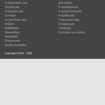
Ο οργανισμός μας
Δύο άξονες
Τα μέλη μας
Τι πρεσβεύουμε
Οι δράσεις μας
Η πρωτοτυπία μας
Το κτίριο
Η ομάδα μας
Οι προτάσεις μας
Η εξωτερική όψη
Ατζέντα
Οι χώροι μας
Multimedia
Υποδομές
Ημερολόγιο
Η ιστορία του κτιρίου
Newsletter
Επικοινωνία
Συχνές ερωτήσεις
Copyright ©2014 - 2026