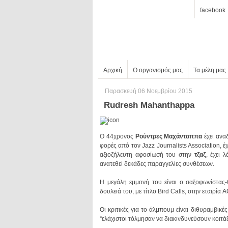
facebook
Αρχική
Ο οργανισμός μας
Τα μέλη μας
Παρασκευή 06 Νοεμβρίου 2015
Rudresh Mahanthappa
Ο 44χρονος
Ρούντρες Μαχάνταππα
έχει ανα
αξιοζήλευτη αφοσίωσή του στην
τζαζ
ανατεθεί δεκάδες παραγγελίες συνθέσεων.
Η μεγάλη εμμονή του είναι ο σαξοφωνίστας
δουλειά του, με τίτλο Bird Calls, στην εταιρί
“ελάχιστοι τόλμησαν να διακινδυνεύσουν κοιτάζ