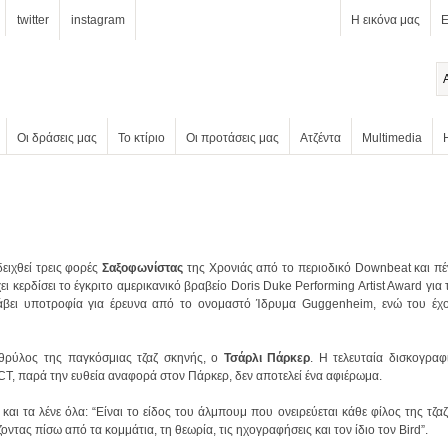
twitter
instagram
Η εικόνα μας
Ε
Οι δράσεις μας
Το κτίριο
Οι προτάσεις μας
Ατζέντα
Multimedia
δειχθεί τρεις φορές
Σαξοφωνίστας
-θρύλος της παγκόσμιας τζαζ σκηνής, ο
Τσάρλι Πάρκερ
α ACT, παρά την ευθεία αναφορά στον Πάρκερ, δεν αποτελεί ένα αφιέρωμα.
οντας πίσω από τα κομμάτια, τη θεωρία, τις ηχογραφήσεις και τον ίδιο τον Bird”.