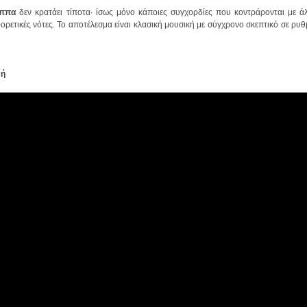
αππα
νή