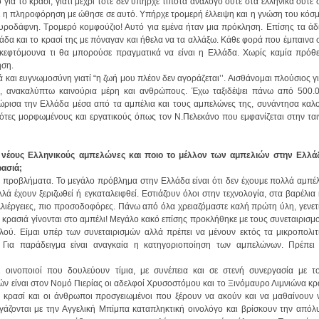
ηση.
ρασιά;