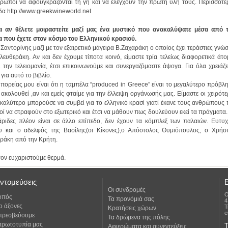
ίδα http://www.greekwineworld.net
 που έχετε στον κόσμο του Ελληνικού κρασιού.
ια αυτό το βιβλίο.
αράκη από την Κρήτη.
τον ευχαριστούμε θερμά.
ντομεύσεις
Οι συνδρομές
Ο
οπός
Τα προνόμιά σας
4
ο άξονες
Τ
Κρατήσεις χώρων
e
 πρεσβεύουμε
Τα δρώμενα της πόλης
πρωτοτυπία μας
Τ
Αφιερώματα και συνεντεύξεις