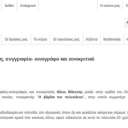
twitter
instagram
Η εικόνα μας
Ε
Οι δράσεις μας
Το κτίριο
Οι προτάσεις μας
Ατζέντα
Multimedia
η, συγγραφέα- οινογράφο και οινοκριτικό
έας-οινογράφος και οινοκριτικός
Νίκος Μάνεσης
ινίας- ντοκιμαντέρ ‘’
Η βάρδια του πελεκάνου