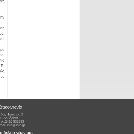
Επικοινωνία
δός Ηφαίστου 2
1222 Λάρισα
ηλ.:2410 532693
mail: info@linto.gr
ο δελτίο νέων μας