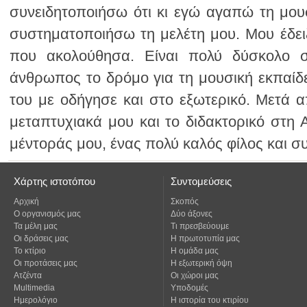
μέντοράς μου, ένας πολύ καλός φίλος και σ
Χάρτης ιστοτόπου
Συντομεύσεις
Αρχική
Σκοπός
Ο οργανισμός μας
Δύο άξονες
Τα μέλη μας
Τι πρεσβεύουμε
Οι δράσεις μας
Η πρωτοτυπία μας
Το κτίριο
Η ομάδα μας
Οι προτάσεις μας
Η εξωτερική όψη
Ατζέντα
Οι χώροι μας
Multimedia
Υποδομές
Ημερολόγιο
Η ιστορία του κτιρίου