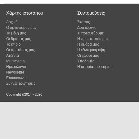
Χάρτης ιστοτόπου
Συντομεύσεις
Αρχική
Σκοπός
Ο οργανισμός μας
Δύο άξονες
Τα μέλη μας
Τι πρεσβεύουμε
Οι δράσεις μας
Η πρωτοτυπία μας
Το κτίριο
Η ομάδα μας
Οι προτάσεις μας
Η εξωτερική όψη
Ατζέντα
Οι χώροι μας
Multimedia
Υποδομές
Ημερολόγιο
Η ιστορία του κτιρίου
Newsletter
Επικοινωνία
Συχνές ερωτήσεις
Copyright ©2014 - 2026