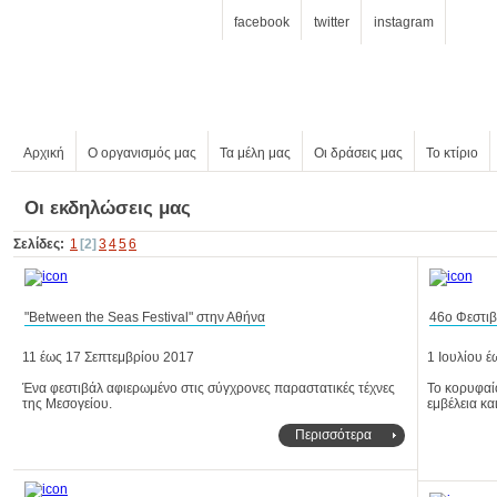
facebook
twitter
instagram
Αρχική
Ο οργανισμός μας
Τα μέλη μας
Οι δράσεις μας
Το κτίριο
Οι εκδηλώσεις μας
Σελίδες:
1
[2]
3
4
5
6
"Between the Seas Festival" στην Αθήνα
46o Φεστι
11 έως 17 Σεπτεμβρίου 2017
1 Ιουλίου 
της Μεσογείου.
εμβέλεια κα
Περισσότερα