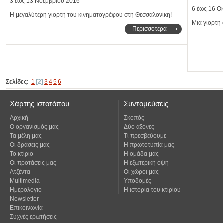
3 έως 13 Νοεμβρίου 2016
6 έως 16 Ο
Η μεγαλύτερη γιορτή του κινηματογράφου στη Θεσσαλονίκη!
Μια γιορτή 
Περισσότερα
Σελίδες:
1
[2]
3
4
5
6
Χάρτης ιστοτόπου
Συντομεύσεις
Αρχική
Σκοπός
Ο οργανισμός μας
Δύο άξονες
Τα μέλη μας
Τι πρεσβεύουμε
Οι δράσεις μας
Η πρωτοτυπία μας
Το κτίριο
Η ομάδα μας
Οι προτάσεις μας
Η εξωτερική όψη
Ατζέντα
Οι χώροι μας
Multimedia
Υποδομές
Ημερολόγιο
Η ιστορία του κτιρίου
Newsletter
Επικοινωνία
Συχνές ερωτήσεις