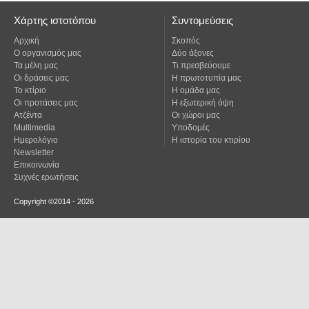
Χάρτης ιστοτόπου
Συντομεύσεις
Αρχική
Σκοπός
Ο οργανισμός μας
Δύο άξονες
Τα μέλη μας
Τι πρεσβεύουμε
Οι δράσεις μας
Η πρωτοτυπία μας
Το κτίριο
Η ομάδα μας
Οι προτάσεις μας
Η εξωτερική όψη
Ατζέντα
Οι χώροι μας
Multimedia
Υποδομές
Ημερολόγιο
Η ιστορία του κτιρίου
Newsletter
Επικοινωνία
Συχνές ερωτήσεις
Copyright ©2014 - 2026