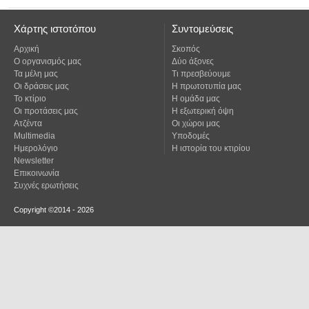
Χάρτης ιστοτόπου
Συντομεύσεις
Αρχική
Σκοπός
Ο οργανισμός μας
Δύο άξονες
Τα μέλη μας
Τι πρεσβεύουμε
Οι δράσεις μας
Η πρωτοτυπία μας
Το κτίριο
Η ομάδα μας
Οι προτάσεις μας
Η εξωτερική όψη
Ατζέντα
Οι χώροι μας
Multimedia
Υποδομές
Ημερολόγιο
Η ιστορία του κτιρίου
Newsletter
Επικοινωνία
Συχνές ερωτήσεις
Copyright ©2014 - 2026