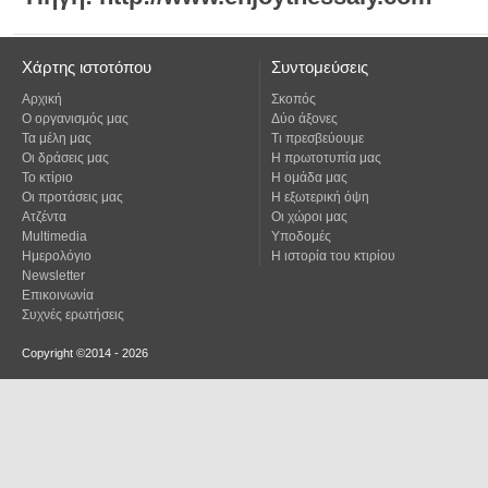
Χάρτης ιστοτόπου
Συντομεύσεις
Αρχική
Σκοπός
Ο οργανισμός μας
Δύο άξονες
Τα μέλη μας
Τι πρεσβεύουμε
Οι δράσεις μας
Η πρωτοτυπία μας
Το κτίριο
Η ομάδα μας
Οι προτάσεις μας
Η εξωτερική όψη
Ατζέντα
Οι χώροι μας
Multimedia
Υποδομές
Ημερολόγιο
Η ιστορία του κτιρίου
Newsletter
Επικοινωνία
Συχνές ερωτήσεις
Copyright ©2014 - 2026