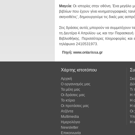
Μαγεία
σκηνοθέτις’, δημιουργούμε τις δικές μας ασπρ
τηλέφωνο 2410531973.
Πηγή: www.onlarissa.gr
Χάρτης ιστοτόπου
Συ
Αρχική
Σκ
Ο οργανισμός μας
Δύ
Τα μέλη μας
Τι
Οι δράσεις μας
Η 
Το κτίριο
Η 
Οι προτάσεις μας
Η 
Ατζέντα
Οι
Multimedia
Υπ
Ημερολόγιο
Η ι
Newsletter
Επικοινωνία