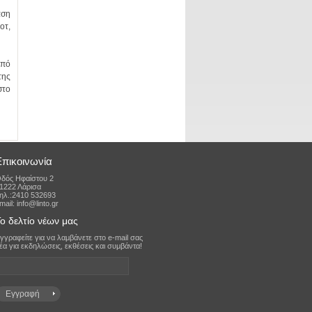
Επικοινωνία
δός Ηφαίστου 2
1222 Λάρισα
ηλ.:2410 532693
mail: info@linto.gr
ο δελτίο νέων μας
έα για εκδηλώσεις, εκθέσεις και συμβάντα!