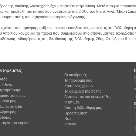
όμαυρες ταινίες που αφηγούνται ιστορίες ανάγνωσης.
ντομεύσεις
Οι συνδρομές
Ο
οπός
Τα προνόμιά σας
4
ο άξονες
Τ
Κρατήσεις χώρων
e
 πρεσβεύουμε
Τα δρώμενα της πόλης
πρωτοτυπία μας
Τ
Αφιερώματα και συνεντεύξεις
ομάδα μας
Φεστιβάλ
εξωτερική όψη
ν
Από τη βιβλιοθήκη μας
 χώροι μας
Προς πώληση
οδομές
Νέα
στορία του κτιρίου
Videos