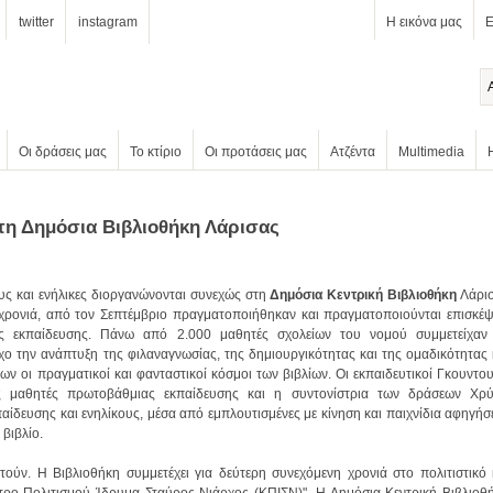
twitter
instagram
Η εικόνα μας
Ε
Οι δράσεις μας
Το κτίριο
Οι προτάσεις μας
Ατζέντα
Multimedia
τη Δημόσια Βιβλιοθήκη Λάρισας
υς και ενήλικες διοργανώνονται συνεχώς στη
Δημόσια Κεντρική Βιβλιοθήκη
βιβλίο.