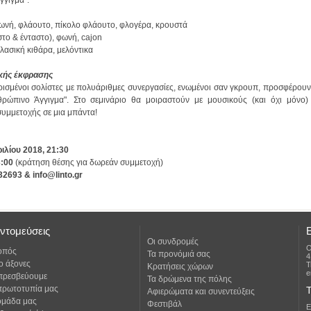
γγιγμα".
ωνή, φλάουτο, πίκολο φλάουτο, φλογέρα, κρουστά
στο & ένταστο), φωνή, cajon
λασική κιθάρα, μελόντικα
ικής έκφρασης
συμμετοχής σε μια μπάντα!
ιλίου 2018, 21:30
3:00
(κράτηση θέσης για δωρεάν συμμετοχή)
693 & info@linto.gr
ντομεύσεις
Οι συνδρομές
Ο
οπός
Τα προνόμιά σας
4
ο άξονες
Τ
Κρατήσεις χώρων
e
 πρεσβεύουμε
Τα δρώμενα της πόλης
πρωτοτυπία μας
Τ
Αφιερώματα και συνεντεύξεις
ομάδα μας
Φεστιβάλ