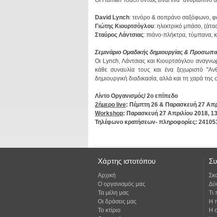
Οι Human Touch όντως είναι ένα "ανθρώπινο ά
David Lynch
: τενόρο & σοπράνο σαξόφωνο, φ
Γιώτης Κιουρτσόγλου
: ηλεκτρικό μπάσο, (άτα
Σταύρος Λάντσιας
: πιάνο-πλήκτρα, τύμπανα, κ
Σεμινάριο Ομαδικής δημιουργίας & Προσωπ
δημιουργική διαδικασία, αλλά και τη χαρά της 
Λίντο Οργανισμός/ 2ο επίπεδο
2ήμερο live
: Πέμπτη 26 & Παρασκευή 27 Απρ
Workshop
: Παρασκευή 27 Απριλίου 2018, 1
Τηλέφωνο κρατήσεων- πληροφορίες: 2410532
Χάρτης ιστοτόπου
Συ
Αρχική
Σκ
Ο οργανισμός μας
Δύ
Τα μέλη μας
Τι
Οι δράσεις μας
Η 
Το κτίριο
Η 