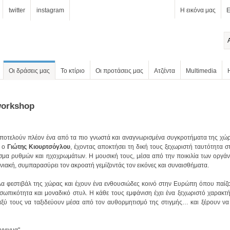
twitter
instagram
Η εικόνα μας
Ε
Οι δράσεις μας
Το κτίριο
Οι προτάσεις μας
Ατζέντα
Multimedia
workshop
 ο
Γιώτης Κιουρτσόγλου
ωνιακή, συμπαρασύρει τον ακροατή γεμίζοντάς τον εικόνες και συναισθήματα.