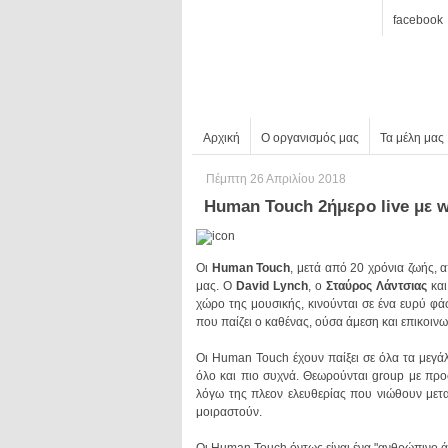
facebook
Αρχική
Ο οργανισμός μας
Τα μέλη μας
Πέμπτη 26 Απριλίου 2018
Human Touch 2ήμερο live με 
Οι
Human Touch
μας. Ο
David Lynch
, ο
Σταύρος Λάντσιας
και
που παίζει ο καθένας, ούσα άμεση και επικοιν
μοιραστούν.