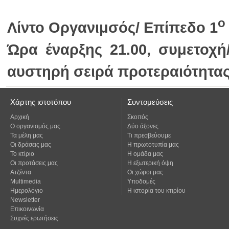
ο
Λίντο Οργανιμσός/ Επίπεδο 1
αυστηρή σειρά προτεραιότητας
Χάρτης ιστοτόπου
Συντομεύσεις
Αρχική
Σκοπός
Ο οργανισμός μας
Δύο άξονες
Τα μέλη μας
Τι πρεσβεύουμε
Οι δράσεις μας
Η πρωτοτυπία μας
Το κτίριο
Η ομάδα μας
Οι προτάσεις μας
Η εξωτερική όψη
Ατζέντα
Οι χώροι μας
Multimedia
Υποδομές
Ημερολόγιο
Η ιστορία του κτιρίου
Newsletter
Επικοινωνία
Συχνές ερωτήσεις