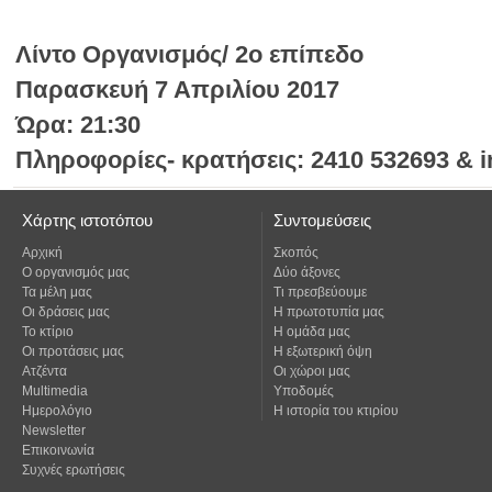
Λίντο Οργανισμός/ 2ο επίπεδο
Παρασκευή 7 Απριλίου 2017
Ώρα: 21:30
Πληροφορίες- κρατήσεις: 2410 532693 & i
Χάρτης ιστοτόπου
Συντομεύσεις
Αρχική
Σκοπός
Ο οργανισμός μας
Δύο άξονες
Τα μέλη μας
Τι πρεσβεύουμε
Οι δράσεις μας
Η πρωτοτυπία μας
Το κτίριο
Η ομάδα μας
Οι προτάσεις μας
Η εξωτερική όψη
Ατζέντα
Οι χώροι μας
Multimedia
Υποδομές
Ημερολόγιο
Η ιστορία του κτιρίου
Newsletter
Επικοινωνία
Συχνές ερωτήσεις