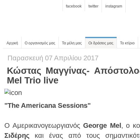
facebook
twitter
instagram
Αρχική
Ο οργανισμός μας
Τα μέλη μας
Οι δράσεις μας
Το κτίριο
Παρασκευή 07 Απριλίου 2017
Mel Trio live
"The Americana Sessions"
Ο Αμερικανογεωργιανός
George Mel
, ο κ
Σιδέρης