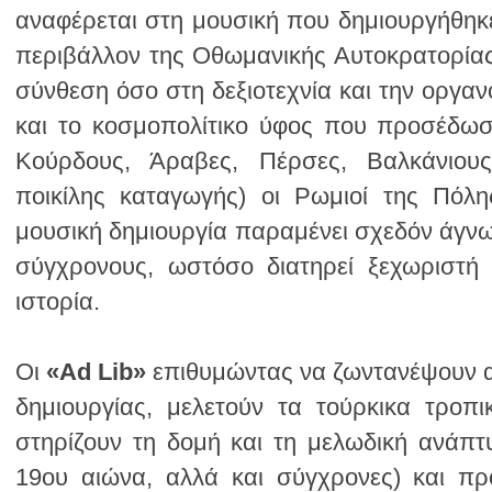
ιστορία.
Οι
«Αd Lib»