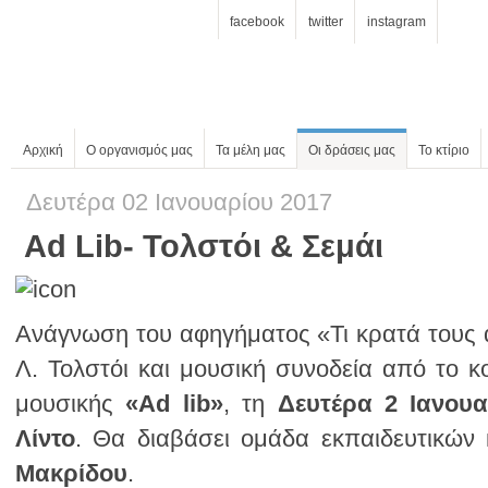
facebook
twitter
instagram
Αρχική
Ο οργανισμός μας
Τα μέλη μας
Οι δράσεις μας
Το κτίριο
Δευτέρα 02 Ιανουαρίου 2017
Ad Lib- Τολστόι & Σεμάι
μουσικής
«Αd lib»
, τη
Δευτέρα 2 Ιανουα
Λίντο
. Θα διαβάσει ομάδα εκπαιδευτικών
Μακρίδου
.