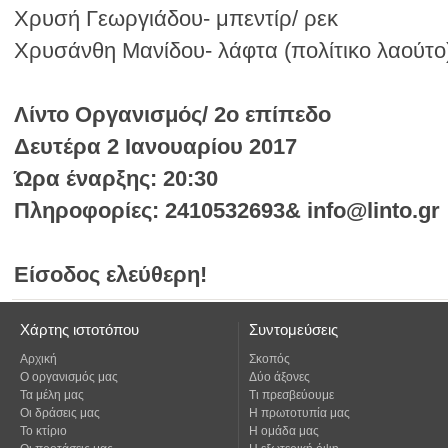
Χρυσή Γεωργιάδου- μπεντίρ/ ρεκ
Χρυσάνθη Μανίδου- λάφτα (πολίτικο λαούτο
Λίντο Οργανισμός/ 2ο επίπεδο
Δευτέρα 2 Ιανουαρίου 2017
Ώρα έναρξης: 20:30
Πληροφορίες: 2410532693& info@linto.gr
Είσοδος ελεύθερη!
Χάρτης ιστοτόπου
Συντομεύσεις
Αρχική
Σκοπός
Ο οργανισμός μας
Δύο άξονες
Τα μέλη μας
Τι πρεσβεύουμε
Οι δράσεις μας
Η πρωτοτυπία μας
Το κτίριο
Η ομάδα μας