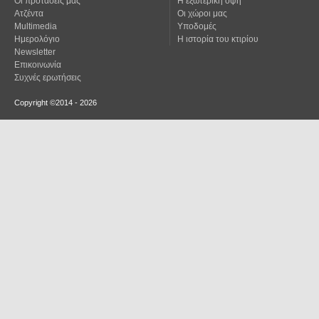
Οι προτάσεις μας
Η εξωτερική όψη
Ατζέντα
Οι χώροι μας
Multimedia
Υποδομές
Ημερολόγιο
Η ιστορία του κτιρίου
Newsletter
Επικοινωνία
Συχνές ερωτήσεις
Copyright ©2014 - 2026